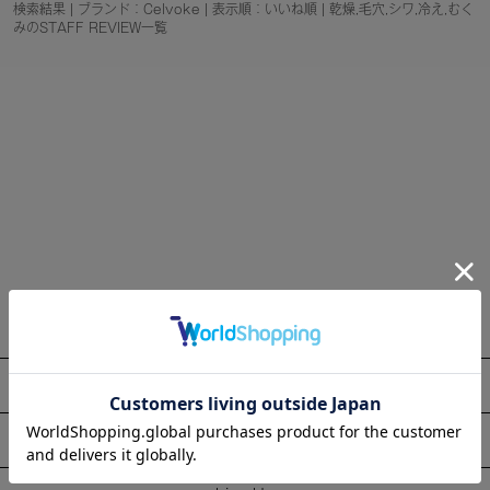
検索結果 | ブランド：Celvoke | 表示順：いいね順 | 乾燥,毛穴,シワ,冷え,むく
みのSTAFF REVIEW一覧
About
Information