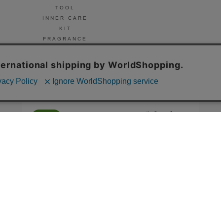
TOOL
INNER CARE
KIT
FRAGRANCE
NAIL
© Celvoke
GO GREEN MEMBER’S 公式アプリ
会員証の表示や新商品、キャンペーン情報、
お得なクーポンもこのアプリで。
Google Playでダウンロード
App Storeはこちら
COMPANY
プライバシーポリシー
ご利用規約
免責事項
特定商取
STORE
SNIDEL BEAUTY
to/one
F ORGANICS
O by F
ecostore