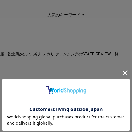
人気のキーワード
ね順 | 乾燥,毛穴,シワ,冷え,テカり,クレンジングのSTAFF REVIEW一覧