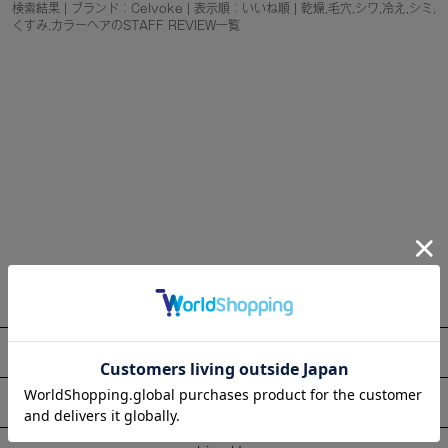
検索結果 | ブランド：Celvoke | 表示順：いいね順 | 乾燥,毛穴,シワ,冷え,シミ,
くすみ,カラーヘアのSTAFF REVIEW一覧
About
Information