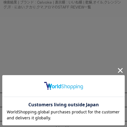
検索結果 | ブランド：Celvoke | 表示順：いいね順 | 乾燥,オイル,クレンジン
グ,汗・におい,テカり,クマ,アロマのSTAFF REVIEW一覧
About
Information