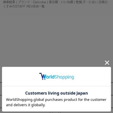
検索結果 | ブランド：Celvoke | 表示順：いいね順 | 乾燥,汗・におい,日焼け,
くすみのSTAFF REVIEW一覧
About
Information