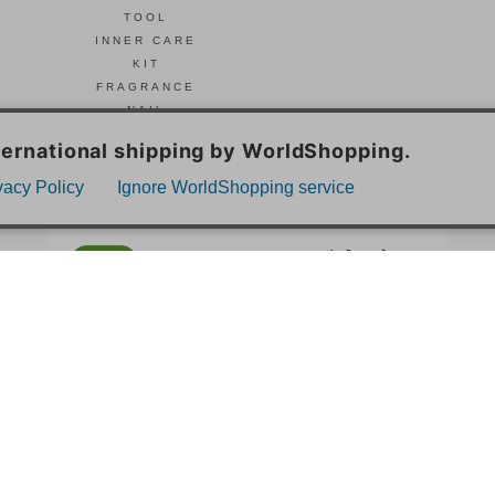
TOOL
INNER CARE
KIT
FRAGRANCE
NAIL
© Celvoke
GO GREEN MEMBER’S 公式アプリ
会員証の表示や新商品、キャンペーン情報、
お得なクーポンもこのアプリで。
Google Playでダウンロード
App Storeはこちら
COMPANY
プライバシーポリシー
ご利用規約
免責事項
特定商取
STORE
SNIDEL BEAUTY
to/one
F ORGANICS
O by F
ecostore