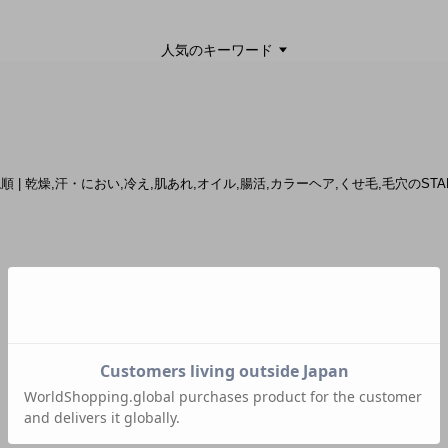
人気のキーワード
いね順 | 乾燥,汗・におい,冷え,肌あれ,オイル,腸活,カラーヘア,くせ毛,毛穴のSTAF