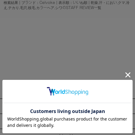
検索結果 | ブランド：Celvoke | 表示順：いいね順 | 乾燥,汗・におい,クマ,冷
え,テカり,毛穴,枝毛,カラーヘア,シワのSTAFF REVIEW一覧
About
Information