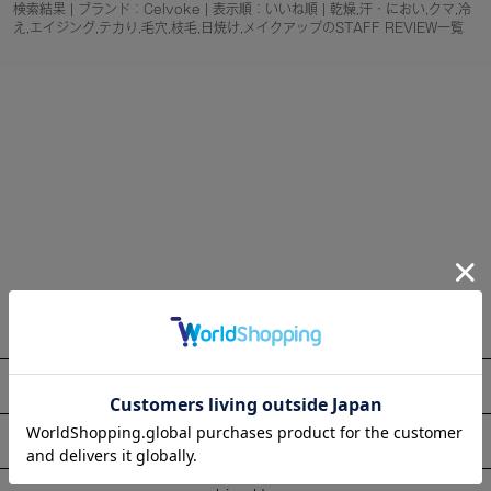
検索結果 | ブランド：Celvoke | 表示順：いいね順 | 乾燥,汗・におい,クマ,冷
え,エイジング,テカり,毛穴,枝毛,日焼け,メイクアップのSTAFF REVIEW一覧
About
Information