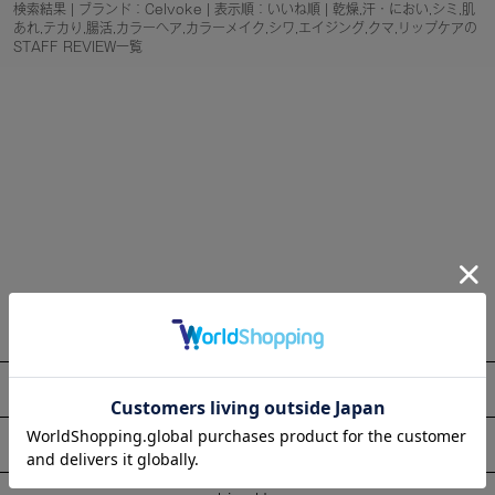
検索結果 | ブランド：Celvoke | 表示順：いいね順 | 乾燥,汗・におい,シミ,肌
あれ,テカり,腸活,カラーヘア,カラーメイク,シワ,エイジング,クマ,リップケアの
STAFF REVIEW一覧
About
Information