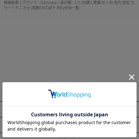
検索結果 | ブランド：Celvoke | 表示順：いいね順 | 乾燥,むくみ,毛穴,枝毛,カ
ラーヘア,ニキビ,洗顔のSTAFF REVIEW一覧
About
Information