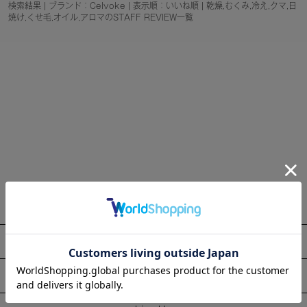
検索結果 | ブランド：Celvoke | 表示順：いいね順 | 乾燥,むくみ,冷え,クマ,日
焼け,くせ毛,オイル,アロマのSTAFF REVIEW一覧
About
Information