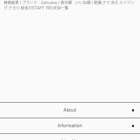
検索結果 | ブランド：Celvoke | 表示順：いいね順 | 乾燥,クマ,冷え,エイジン
グ,テカり,枝毛のSTAFF REVIEW一覧
About
Information