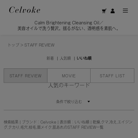
Calm Brightening Cleansing Oil／
美容オイルで洗う贅沢。揺るがない、透明感を素肌へ。
トップ
>
STAFF REVIEW
新着
人気順
いいね順
STAFF REVIEW
MOVIE
STAFF LIST
人気のキーワード
条件で絞り込む
検索結果 | ブランド：Celvoke | 表示順：いいね順 | 乾燥,クマ,冷え,エイジン
グ,テカり,毛穴,枝毛,眉メイク,肌あれのSTAFF REVIEW一覧