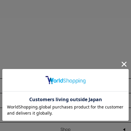
About
Information
Line Up
Shop