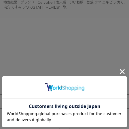
検索結果 | ブランド：Celvoke | 表示順：いいね順 | 乾燥,クマ,ニキビ,テカり,
毛穴,くすみ,シワのSTAFF REVIEW一覧
About
Information