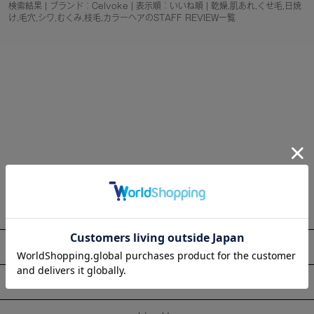
検索結果 | ブランド：Celvoke | 表示順：いいね順 | 乾燥,肌あれ,くせ毛,日焼
け,毛穴,シワ,むくみ,枝毛,カラーヘアのSTAFF REVIEW一覧
About
Information