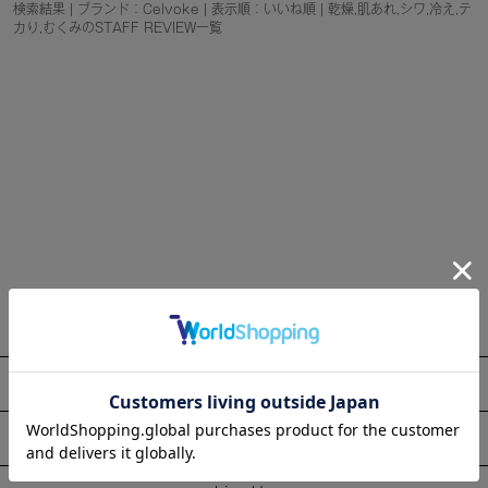
検索結果 | ブランド：Celvoke | 表示順：いいね順 | 乾燥,肌あれ,シワ,冷え,テ
カり,むくみのSTAFF REVIEW一覧
About
Information