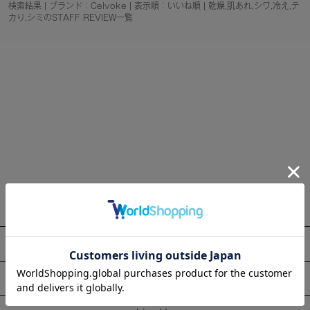
検索結果 | ブランド：Celvoke | 表示順：いいね順 | 乾燥,肌あれ,シワ,冷え,テ
カり,シミのSTAFF REVIEW一覧
About
Information