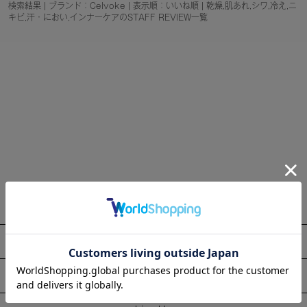
検索結果 | ブランド：Celvoke | 表示順：いいね順 | 乾燥,肌あれ,シワ,冷え,ニ
キビ,汗・におい,インナーケアのSTAFF REVIEW一覧
About
Information