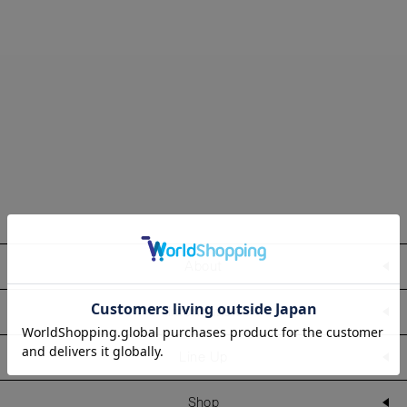
About
Information
Line Up
Shop