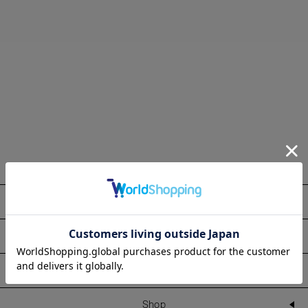
About
Information
Line Up
Shop