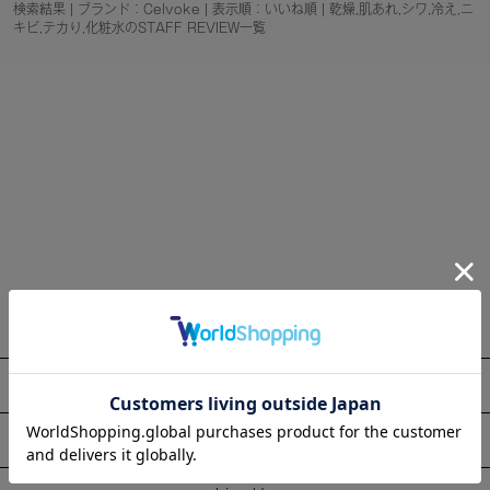
検索結果 | ブランド：Celvoke | 表示順：いいね順 | 乾燥,肌あれ,シワ,冷え,ニ
キビ,テカり,化粧水のSTAFF REVIEW一覧
About
Information