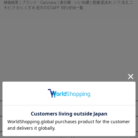
検索結果 | ブランド：Celvoke | 表示順：いいね順 | 乾燥,肌あれ,シワ,冷え,ニ
キビ,テカり,くすみ,毛穴のSTAFF REVIEW一覧
About
Information