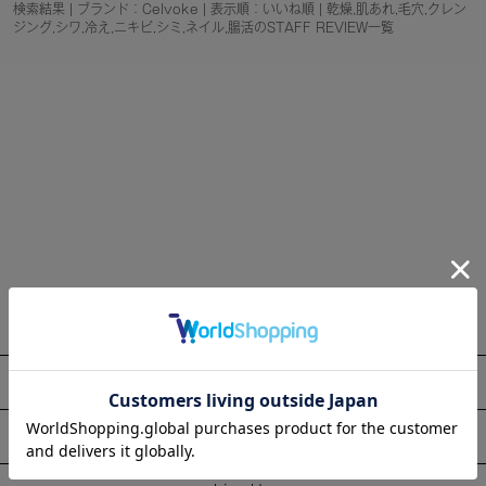
検索結果 | ブランド：Celvoke | 表示順：いいね順 | 乾燥,肌あれ,毛穴,クレン
ジング,シワ,冷え,ニキビ,シミ,ネイル,腸活のSTAFF REVIEW一覧
About
Information