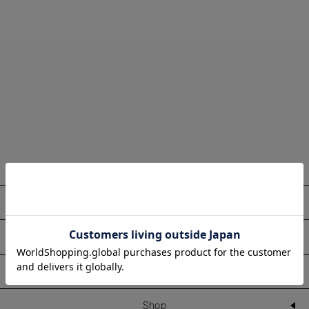
About
Information
Line Up
Shop