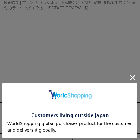
検索結果 | ブランド：Celvoke | 表示順：いいね順 | 乾燥,肌あれ,毛穴,シワ,冷
え,カラーヘア,くすみ,クマのSTAFF REVIEW一覧
About
Information