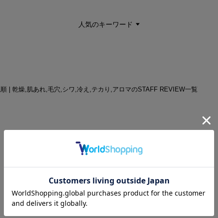
人気のキーワード
ね順 | 乾燥,肌あれ,毛穴,シワ,冷え,テカり,アロマのSTAFF REVIEW一覧