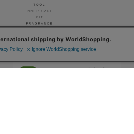
TOOL
INNER CARE
KIT
FRAGRANCE
NAIL
© Celvoke
GO GREEN MEMBER’S 公式アプリ
会員証の表示や新商品、キャンペーン情報、
お得なクーポンもこのアプリで。
Google Playでダウンロード
App Storeはこちら
COMPANY
プライバシーポリシー
ご利用規約
免責事項
特定商取
STORE
SNIDEL BEAUTY
to/one
F ORGANICS
O by F
ecostore