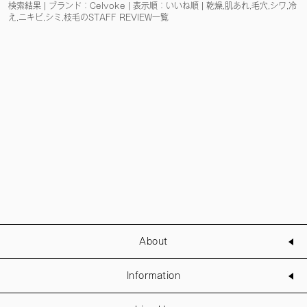
検索結果 | ブランド：Celvoke | 表示順：いいね順 | 乾燥,肌あれ,毛穴,シワ,冷
え,ニキビ,シミ,枝毛のSTAFF REVIEW一覧
About
Information