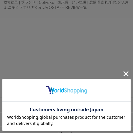
検索結果 | ブランド：Celvoke | 表示順：いいね順 | 乾燥,肌あれ,毛穴,シワ,冷
え,ニキビ,テカり,むくみ,UVのSTAFF REVIEW一覧
About
Information