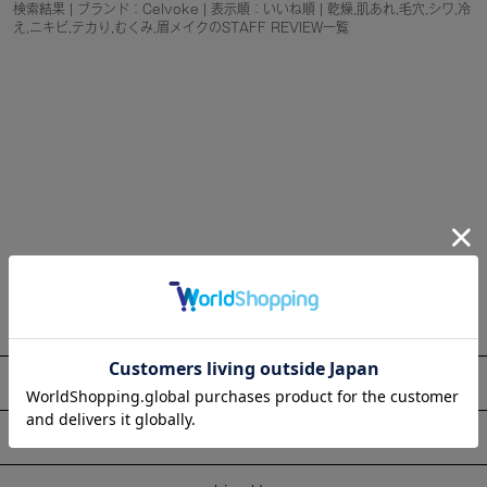
検索結果 | ブランド：Celvoke | 表示順：いいね順 | 乾燥,肌あれ,毛穴,シワ,冷
え,ニキビ,テカり,むくみ,眉メイクのSTAFF REVIEW一覧
About
Information