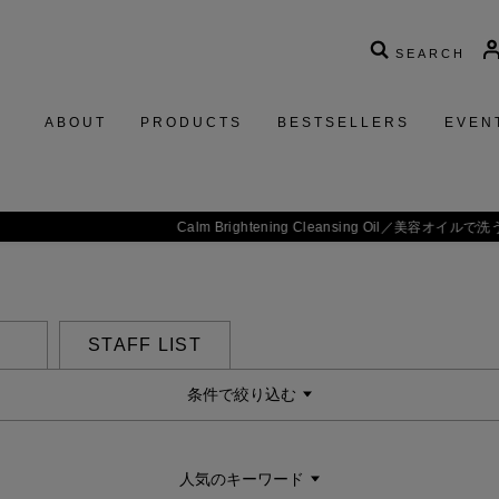
SEARCH
ABOUT
PRODUCTS
BESTSELLERS
EVEN
m Brightening Cleansing Oil／
美容オイルで洗う贅沢。揺るがない、透明感を素
STAFF LIST
条件で絞り込む
人気のキーワード