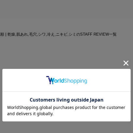
ね順 | 乾燥,肌あれ,毛穴,シワ,冷え,ニキビ,シミのSTAFF REVIEW一覧