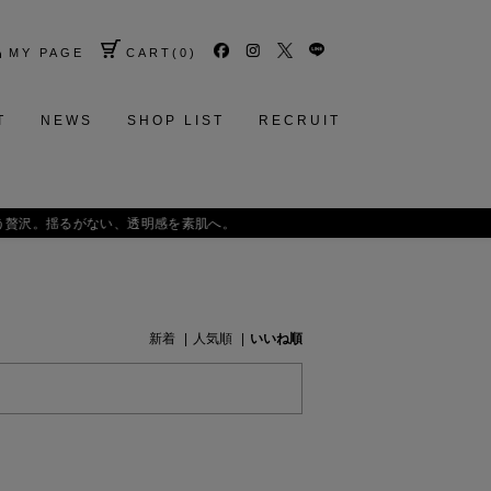
MY PAGE
CART
(
0
)
T
NEWS
SHOP LIST
RECRUIT
肌へ。
新着
人気順
いいね順