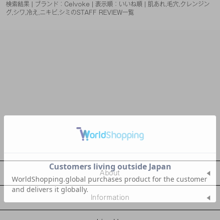
検索結果 | ブランド：Celvoke | 表示順：いいね順 | 肌あれ,毛穴,クレンジン
グ,シワ,冷え,ニキビ,シミのSTAFF REVIEW一覧
About
Information