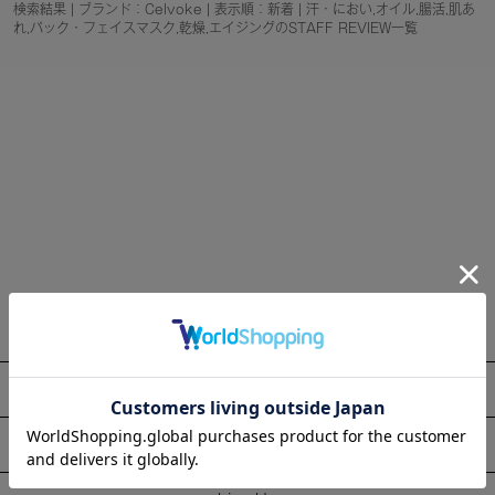
検索結果 | ブランド：Celvoke | 表示順：新着 | 汗・におい,オイル,腸活,肌あ
れ,パック・フェイスマスク,乾燥,エイジングのSTAFF REVIEW一覧
About
Information