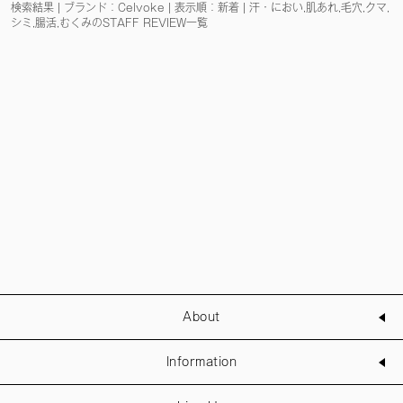
検索結果 | ブランド：Celvoke | 表示順：新着 | 汗・におい,肌あれ,毛穴,クマ,
シミ,腸活,むくみのSTAFF REVIEW一覧
About
Information