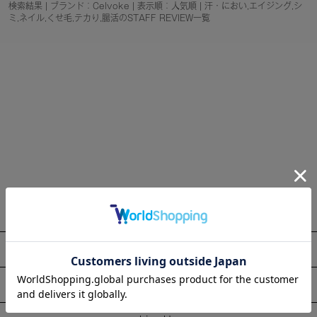
検索結果 | ブランド：Celvoke | 表示順：人気順 | 汗・におい,エイジング,シ
ミ,ネイル,くせ毛,テカり,腸活のSTAFF REVIEW一覧
About
Information