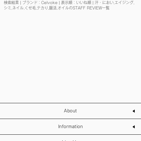
検索結果 | ブランド：Celvoke | 表示順：いいね順 | 汗・におい,エイジング,
シミ,ネイル,くせ毛,テカり,腸活,オイルのSTAFF REVIEW一覧
About
Information