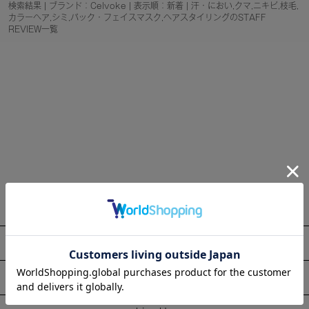
検索結果 | ブランド：Celvoke | 表示順：新着 | 汗・におい,クマ,ニキビ,枝毛,
カラーヘア,シミ,パック・フェイスマスク,ヘアスタイリングのSTAFF
REVIEW一覧
About
Information