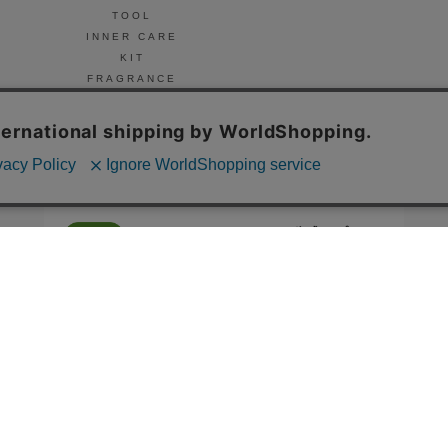
TOOL
INNER CARE
KIT
FRAGRANCE
NAIL
© Celvoke
GO GREEN MEMBER’S 公式アプリ
会員証の表示や新商品、キャンペーン情報、
お得なクーポンもこのアプリで。
Google Playでダウンロード
App Storeはこちら
COMPANY
プライバシーポリシー
ご利用規約
免責事項
特定商取
STORE
SNIDEL BEAUTY
to/one
F ORGANICS
O by F
ecostore