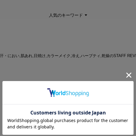
人気のキーワード
着 | 汗・におい,肌あれ,日焼け,カラーメイク,冷え,ハーブティ,乾燥のSTAFF REV