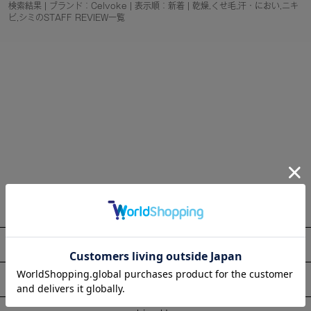
検索結果 | ブランド：Celvoke | 表示順：新着 | 乾燥,くせ毛,汗・におい,ニキ
ビ,シミのSTAFF REVIEW一覧
About
Information