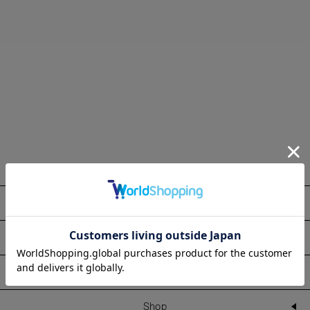
About
Information
Line Up
Shop