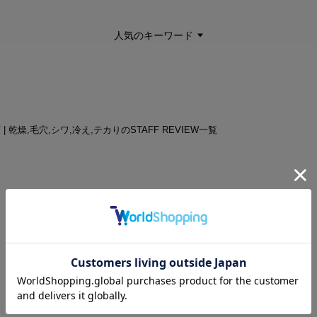
人気のキーワード
 | 乾燥,毛穴,シワ,冷え,テカりのSTAFF REVIEW一覧