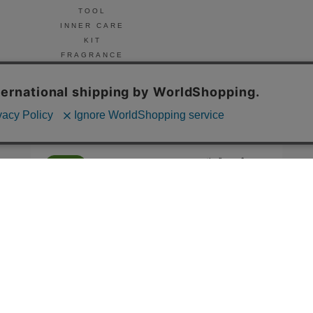
TOOL
INNER CARE
KIT
FRAGRANCE
NAIL
© Celvoke
GO GREEN MEMBER’S 公式アプリ
会員証の表示や新商品、キャンペーン情報、
お得なクーポンもこのアプリで。
Google Playでダウンロード
App Storeはこちら
COMPANY
プライバシーポリシー
ご利用規約
免責事項
特定商取
STORE
SNIDEL BEAUTY
to/one
F ORGANICS
O by F
ecostore