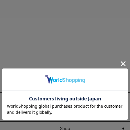
About
Information
Line Up
Shop