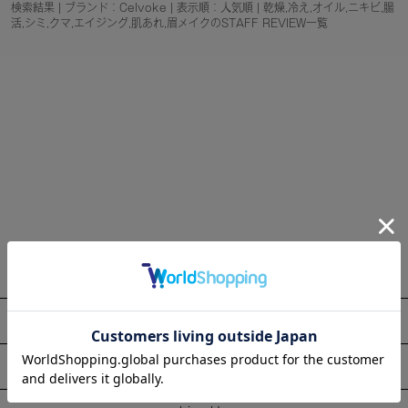
検索結果 | ブランド：Celvoke | 表示順：人気順 | 乾燥,冷え,オイル,ニキビ,腸
活,シミ,クマ,エイジング,肌あれ,眉メイクのSTAFF REVIEW一覧
About
Information