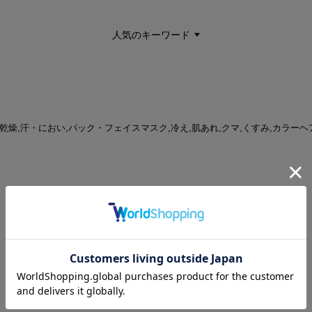
人気のキーワード
着 | 乾燥,汗・におい,パック・フェイスマスク,冷え,肌あれ,クマ,くすみ,カラーヘア