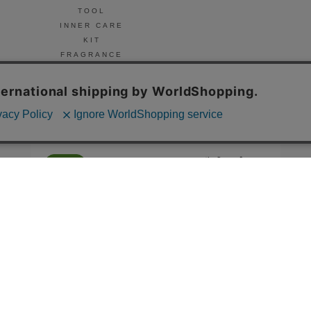
TOOL
INNER CARE
KIT
FRAGRANCE
NAIL
© Celvoke
GO GREEN MEMBER’S 公式アプリ
会員証の表示や新商品、キャンペーン情報、
お得なクーポンもこのアプリで。
Google Playでダウンロード
App Storeはこちら
COMPANY
プライバシーポリシー
ご利用規約
免責事項
特定商取
STORE
SNIDEL BEAUTY
to/one
F ORGANICS
O by F
ecostore