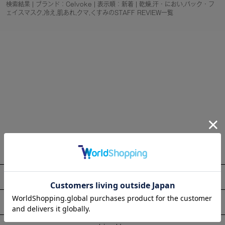
検索結果 | ブランド：Celvoke | 表示順：新着 | 乾燥,汗・におい,パック・フ
ェイスマスク,冷え,肌あれ,クマ,くすみのSTAFF REVIEW一覧
About
Information