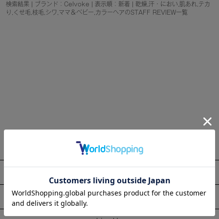
検索結果 | ブランド：Celvoke | 表示順：新着 | 乾燥,汗・におい,肌あれ,テカ
り,くせ毛,枝毛,シワ,ママ＆ベビー,カラーヘアのSTAFF REVIEW一覧
About
Information