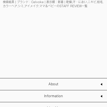
検索結果 | ブランド：Celvoke | 表示順：新着 | 乾燥,汗・におい,ニキビ,枝毛,
カラーヘア,シミ,アイメイク,ママ＆ベビーのSTAFF REVIEW一覧
About
Information