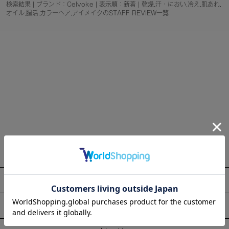
検索結果 | ブランド：Celvoke | 表示順：新着 | 乾燥,汗・におい,冷え,肌あれ,
オイル,腸活,カラーヘア,アイメイクのSTAFF REVIEW一覧
About
Information