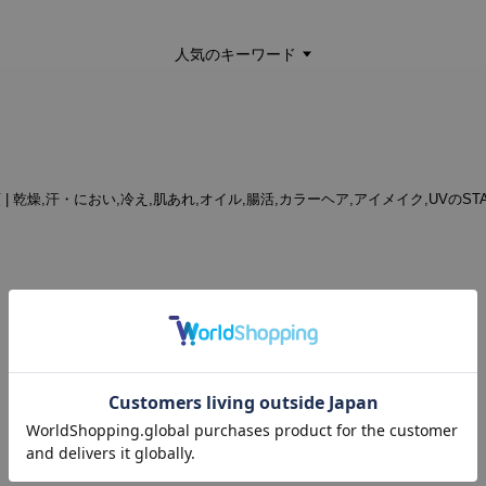
人気のキーワード
順 | 乾燥,汗・におい,冷え,肌あれ,オイル,腸活,カラーヘア,アイメイク,UVのSTA