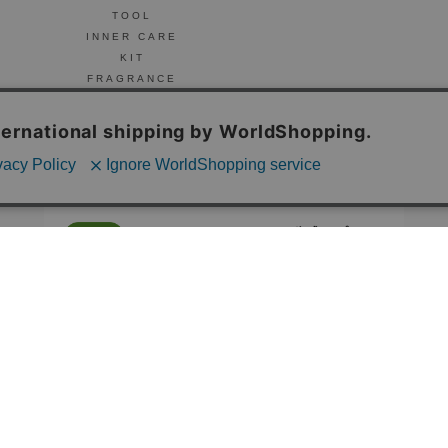
TOOL
INNER CARE
KIT
FRAGRANCE
NAIL
© Celvoke
GO GREEN MEMBER’S 公式アプリ
会員証の表示や新商品、キャンペーン情報、
お得なクーポンもこのアプリで。
Google Playでダウンロード
App Storeはこちら
COMPANY
プライバシーポリシー
ご利用規約
免責事項
特定商取
STORE
SNIDEL BEAUTY
to/one
F ORGANICS
O by F
ecostore