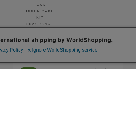
TOOL
INNER CARE
KIT
FRAGRANCE
NAIL
© Celvoke
GO GREEN MEMBER’S 公式アプリ
会員証の表示や新商品、キャンペーン情報、
お得なクーポンもこのアプリで。
Google Playでダウンロード
App Storeはこちら
COMPANY
プライバシーポリシー
ご利用規約
免責事項
特定商取
STORE
SNIDEL BEAUTY
to/one
F ORGANICS
O by F
ecostore