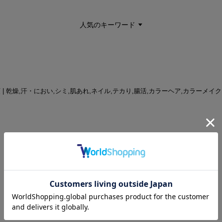
人気のキーワード
気順 | 乾燥,汗・におい,シミ,肌あれ,ネイル,テカり,腸活,カラーヘア,カラーメイク