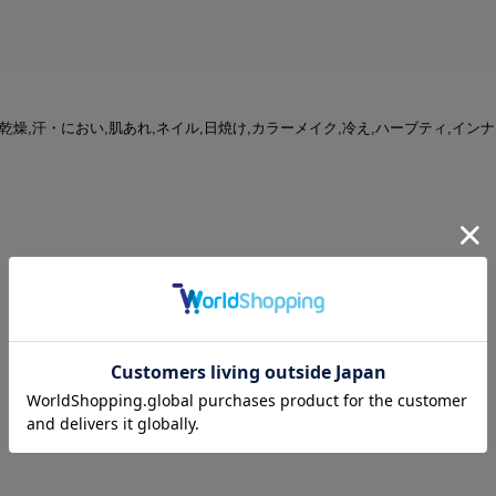
着 | 乾燥,汗・におい,肌あれ,ネイル,日焼け,カラーメイク,冷え,ハーブティ,インナ